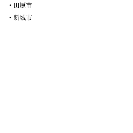
・田原市
・新城市
​他エリア ご相談ください。
Phone
Mail
公式サイトの他にも各種SNSアカウン
トにて情報発信を行っております。
©アスピカ